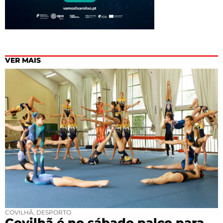
VER MAIS
COVILHÃ
,
DESPORTO
Covilhã é no sábado palco para