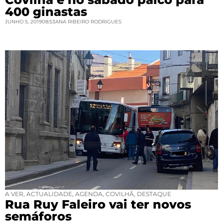
400 ginastas
JUNHO 5, 2019
08:53
ANA RIBEIRO RODRIGUES
A VER
,
ACTUALIDADE
,
AGENDA
,
COVILHÃ
,
DESTAQUE
Rua Ruy Faleiro vai ter novos
semáforos