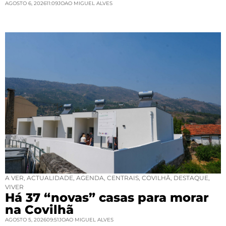
AGOSTO 6, 2026
11:09
JOAO MIGUEL ALVES
A VER
,
ACTUALIDADE
,
AGENDA
,
CENTRAIS
,
COVILHÃ
,
DESTAQUE
,
VIVER
Há 37 “novas” casas para morar
na Covilhã
AGOSTO 5, 2026
09:51
JOAO MIGUEL ALVES