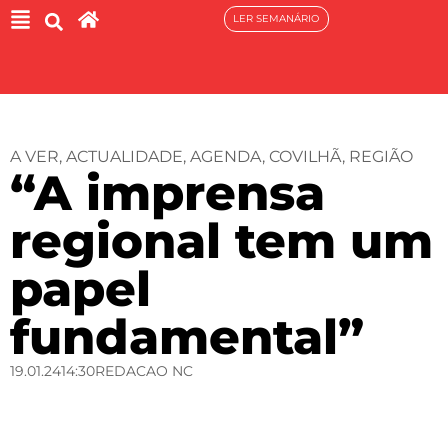
LER SEMANÁRIO
A VER
,
ACTUALIDADE
,
AGENDA
,
COVILHÃ
,
REGIÃO
“A imprensa
regional tem um
papel
fundamental”
19.01.24
14:30
REDACAO NC