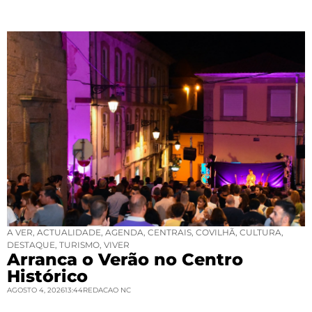
A VER
,
ACTUALIDADE
,
AGENDA
,
CENTRAIS
,
COVILHÃ
,
CULTURA
,
DESTAQUE
,
TURISMO
,
VIVER
Arranca o Verão no Centro
Histórico
AGOSTO 4, 2026
13:44
REDACAO NC