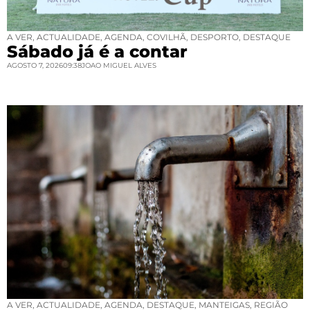
A VER
,
ACTUALIDADE
,
AGENDA
,
COVILHÃ
,
DESPORTO
,
DESTAQUE
Sábado já é a contar
AGOSTO 7, 2026
09:38
JOAO MIGUEL ALVES
A VER
,
ACTUALIDADE
,
AGENDA
,
DESTAQUE
,
MANTEIGAS
,
REGIÃO