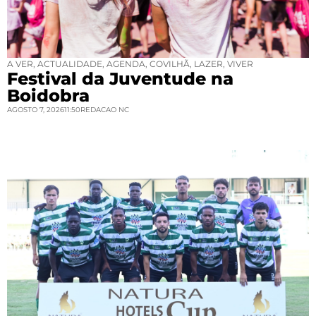
A VER
,
ACTUALIDADE
,
AGENDA
,
COVILHÃ
,
LAZER
,
VIVER
Festival da Juventude na
Boidobra
AGOSTO 7, 2026
11:50
REDACAO NC