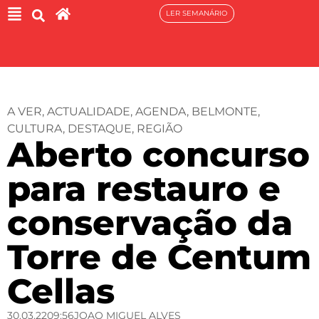
LER SEMANÁRIO
A VER
,
ACTUALIDADE
,
AGENDA
,
BELMONTE
,
CULTURA
,
DESTAQUE
,
REGIÃO
Aberto concurso
para restauro e
conservação da
Torre de Centum
Cellas
30.03.22
09:56
JOAO MIGUEL ALVES