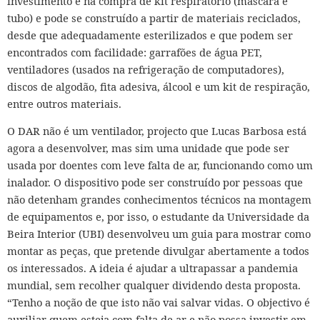
investimento é na compra de kit respiratório (máscara e
tubo) e pode se construído a partir de materiais reciclados,
desde que adequadamente esterilizados e que podem ser
encontrados com facilidade: garrafões de água PET,
ventiladores (usados na refrigeração de computadores),
discos de algodão, fita adesiva, álcool e um kit de respiração,
entre outros materiais.
O DAR não é um ventilador, projecto que Lucas Barbosa está
agora a desenvolver, mas sim uma unidade que pode ser
usada por doentes com leve falta de ar, funcionando como um
inalador.
O dispositivo pode ser construído por pessoas que
não detenham grandes conhecimentos técnicos na montagem
de equipamentos e, por isso, o estudante da Universidade da
Beira Interior (UBI) desenvolveu um guia para mostrar como
montar as peças, que pretende divulgar abertamente a todos
os interessados. A ideia é ajudar a ultrapassar a pandemia
mundial, sem recolher qualquer dividendo desta proposta.
“Tenho a noção de que isto não vai salvar vidas. O objectivo é
auxiliar quem esteja com falta de ar e não possa investir em