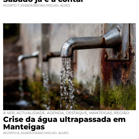
AGOSTO 7, 2026
09:38
JOAO MIGUEL ALVES
A VER
,
ACTUALIDADE
,
AGENDA
,
DESTAQUE
,
MANTEIGAS
,
REGIÃO
Crise da água ultrapassada em
Manteigas
AGOSTO 6, 2026
15:11
JOAO MIGUEL ALVES