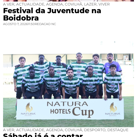
A VER
,
ACTUALIDADE
,
AGENDA
,
COVILHÃ
,
LAZER
,
VIVER
Festival da Juventude na
Boidobra
AGOSTO 7, 2026
11:50
REDACAO NC
A VER
,
ACTUALIDADE
,
AGENDA
,
COVILHÃ
,
DESPORTO
,
DESTAQUE
Sábado já é a contar