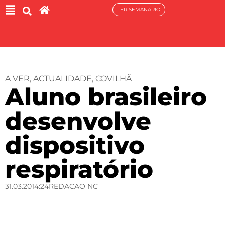
LER SEMANÁRIO
A VER
,
ACTUALIDADE
,
COVILHÃ
Aluno brasileiro
desenvolve
dispositivo
respiratório
31.03.20
14:24
REDACAO NC