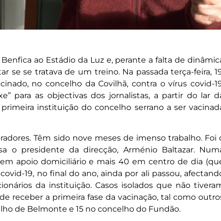
u Benfica ao Estádio da Luz e, perante a falta de dinâmic
 se se tratava de um treino. Na passada terça-feira, 19
acinado, no concelho da Covilhã, contra o vírus covid-19
e” para as objectivas dos jornalistas, a partir do lar d
 primeira instituição do concelho serrano a ser vacinad
boradores. Têm sido nove meses de imenso trabalho. Foi 
sa o presidente da direcção, Arménio Baltazar. Num
 em apoio domiciliário e mais 40 em centro de dia (qu
vid-19, no final do ano, ainda por ali passou, afectand
onários da instituição. Casos isolados que não tivera
ode receber a primeira fase da vacinação, tal como outro
elho de Belmonte e 15 no concelho do Fundão.