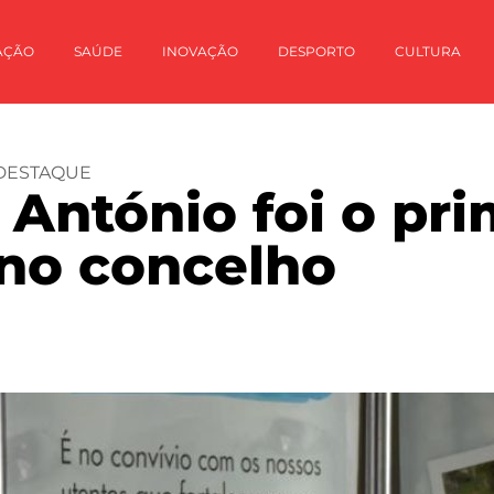
AÇÃO
SAÚDE
INOVAÇÃO
DESPORTO
CULTURA
DESTAQUE
 António foi o pri
 no concelho