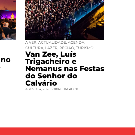
A VER
,
ACTUALIDADE
,
AGENDA
,
CULTURA
,
LAZER
,
REGIÃO
,
TURISMO
Van Zee, Luís
 no
Trigacheiro e
o
Nemanus nas Festas
do Senhor do
Calvário
AGOSTO 4, 2026
12:00
REDACAO NC