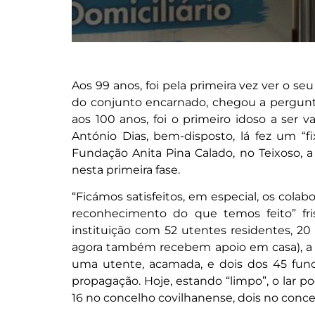
Aos 99 anos, foi pela primeira vez ver o se
do conjunto encarnado, chegou a perguntar
aos 100 anos, foi o primeiro idoso a ser v
António Dias, bem-disposto, lá fez um “fix
Fundação Anita Pina Calado, no Teixoso, a
nesta primeira fase.
“Ficámos satisfeitos, em especial, os cola
reconhecimento do que temos feito” fri
instituição com 52 utentes residentes, 20
agora também recebem apoio em casa), a co
uma utente, acamada, e dois dos 45 funci
propagação. Hoje, estando “limpo”, o lar p
16 no concelho covilhanense, dois no conc