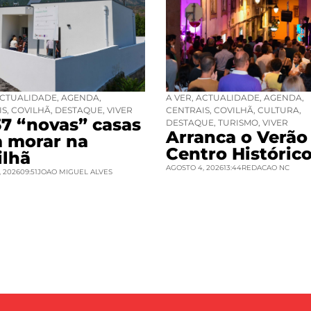
CTUALIDADE
,
AGENDA
,
A VER
,
ACTUALIDADE
,
AGENDA
,
IS
,
COVILHÃ
,
DESTAQUE
,
VIVER
CENTRAIS
,
COVILHÃ
,
CULTURA
,
37 “novas” casas
DESTAQUE
,
TURISMO
,
VIVER
Arranca o Verão
a morar na
Centro Históric
ilhã
AGOSTO 4, 2026
13:44
REDACAO NC
 2026
09:51
JOAO MIGUEL ALVES