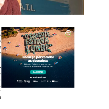
a
,
.
a
a
o
a
e
o
m
s