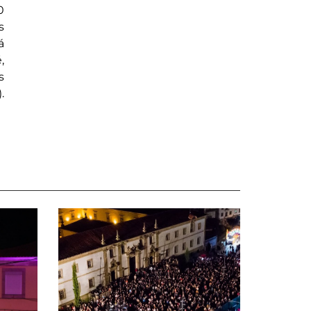
0
s
á
,
s
.