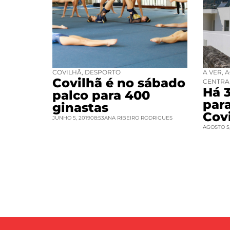
COVILHÃ
,
DESPORTO
A VER
,
A
Covilhã é no sábado
CENTRA
Há 
palco para 400
par
ginastas
Cov
JUNHO 5, 2019
08:53
ANA RIBEIRO RODRIGUES
AGOSTO 5,