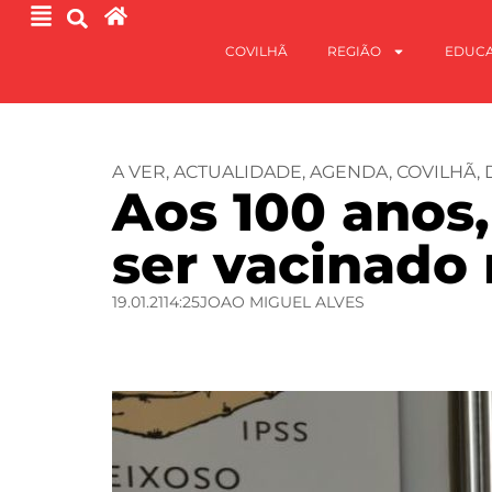
COVILHÃ
REGIÃO
EDUC
A VER
,
ACTUALIDADE
,
AGENDA
,
COVILHÃ
,
Aos 100 anos,
ser vacinado
19.01.21
14:25
JOAO MIGUEL ALVES