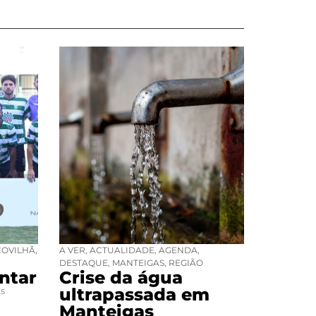
COVILHÃ
,
A VER
,
ACTUALIDADE
,
AGENDA
,
DESTAQUE
,
MANTEIGAS
,
REGIÃO
ntar
Crise da água
ultrapassada em
ES
Manteigas