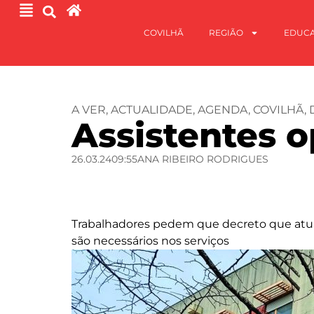
COVILHÃ
REGIÃO
EDUC
A VER
,
ACTUALIDADE
,
AGENDA
,
COVILHÃ
,
Assistentes 
26.03.24
09:55
ANA RIBEIRO RODRIGUES
Trabalhadores pedem que decreto que atuali
são necessários nos serviços