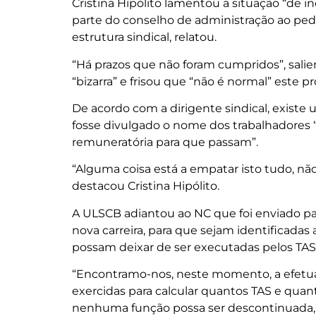
Cristina Hipólito lamentou a situação “de 
parte do conselho de administração ao ped
estrutura sindical, relatou.
“Há prazos que não foram cumpridos”, salien
“bizarra” e frisou que “não é normal” este 
De acordo com a dirigente sindical, existe
fosse divulgado o nome dos trabalhadores “
remuneratória para que passam”.
“Alguma coisa está a empatar isto tudo, nã
destacou Cristina Hipólito.
A ULSCB adiantou ao NC que foi enviado pa
nova carreira, para que sejam identificada
possam deixar de ser executadas pelos TAS
“Encontramo-nos, neste momento, a efetua
exercidas para calcular quantos TAS e quan
nenhuma função possa ser descontinuada, 