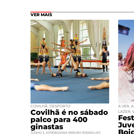
VER MAIS
COVILHÃ
,
DESPORTO
A VER
,
A
Covilhã é no sábado
LAZER
,
Fest
palco para 400
Juv
ginastas
Boi
JUNHO 5, 2019
08:53
ANA RIBEIRO RODRIGUES