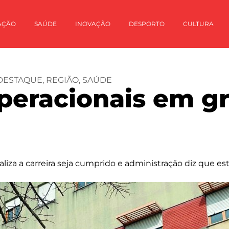
AÇÃO
SAÚDE
INOVAÇÃO
DESPORTO
CULTURA
DESTAQUE
,
REGIÃO
,
SAÚDE
operacionais em g
za a carreira seja cumprido e administração diz que está