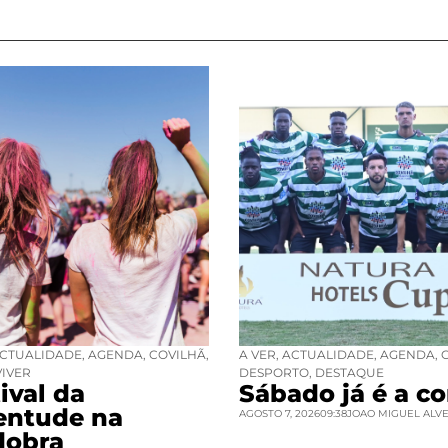
CTUALIDADE
,
AGENDA
,
COVILHÃ
,
A VER
,
ACTUALIDADE
,
AGENDA
,
VIVER
DESPORTO
,
DESTAQUE
ival da
Sábado já é a co
entude na
AGOSTO 7, 2026
09:38
JOAO MIGUEL ALV
dobra