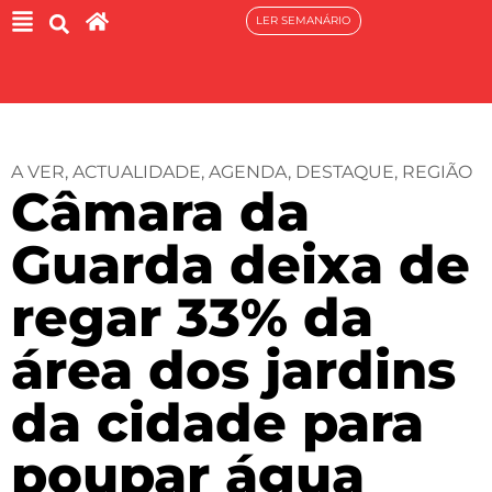
LER SEMANÁRIO
A VER
,
ACTUALIDADE
,
AGENDA
,
DESTAQUE
,
REGIÃO
Câmara da
Guarda deixa de
regar 33% da
área dos jardins
da cidade para
poupar água