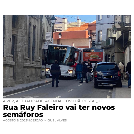
A VER
,
ACTUALIDADE
,
AGENDA
,
COVILHÃ
,
DESTAQUE
Rua Ruy Faleiro vai ter novos
semáforos
AGOSTO 6, 2026
11:09
JOAO MIGUEL ALVES