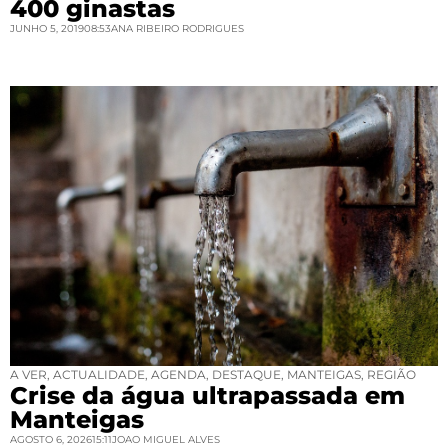
400 ginastas
JUNHO 5, 2019
08:53
ANA RIBEIRO RODRIGUES
A VER
,
ACTUALIDADE
,
AGENDA
,
DESTAQUE
,
MANTEIGAS
,
REGIÃO
Crise da água ultrapassada em
Manteigas
AGOSTO 6, 2026
15:11
JOAO MIGUEL ALVES