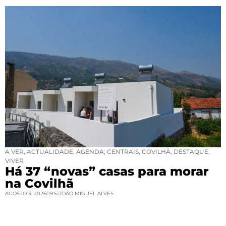
A VER
,
ACTUALIDADE
,
AGENDA
,
CENTRAIS
,
COVILHÃ
,
DESTAQUE
,
VIVER
Há 37 “novas” casas para morar
na Covilhã
AGOSTO 5, 2026
09:51
JOAO MIGUEL ALVES