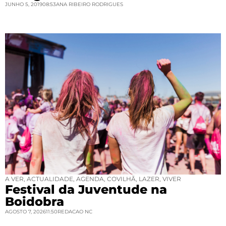
JUNHO 5, 2019
08:53
ANA RIBEIRO RODRIGUES
A VER
,
ACTUALIDADE
,
AGENDA
,
COVILHÃ
,
LAZER
,
VIVER
Festival da Juventude na
Boidobra
AGOSTO 7, 2026
11:50
REDACAO NC