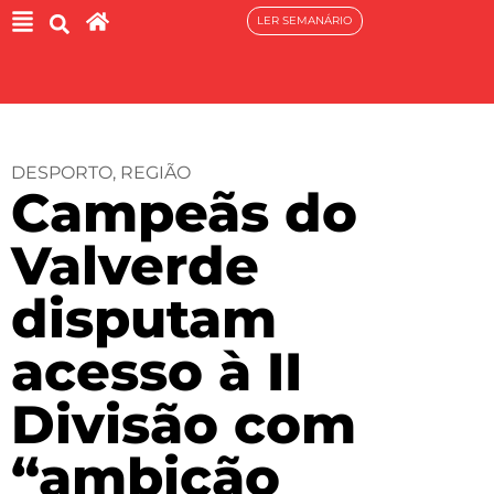
LER SEMANÁRIO
DESPORTO
,
REGIÃO
Campeãs do
Valverde
disputam
acesso à II
Divisão com
“ambição