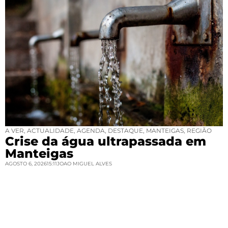
A VER
,
ACTUALIDADE
,
AGENDA
,
DESTAQUE
,
MANTEIGAS
,
REGIÃO
Crise da água ultrapassada em
Manteigas
AGOSTO 6, 2026
15:11
JOAO MIGUEL ALVES