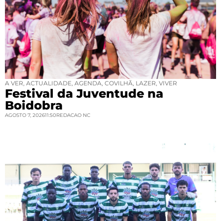
A VER
,
ACTUALIDADE
,
AGENDA
,
COVILHÃ
,
LAZER
,
VIVER
Festival da Juventude na
Boidobra
AGOSTO 7, 2026
11:50
REDACAO NC