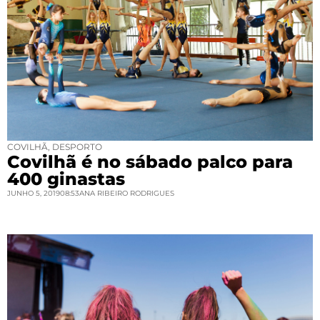
COVILHÃ
,
DESPORTO
Covilhã é no sábado palco para
400 ginastas
JUNHO 5, 2019
08:53
ANA RIBEIRO RODRIGUES