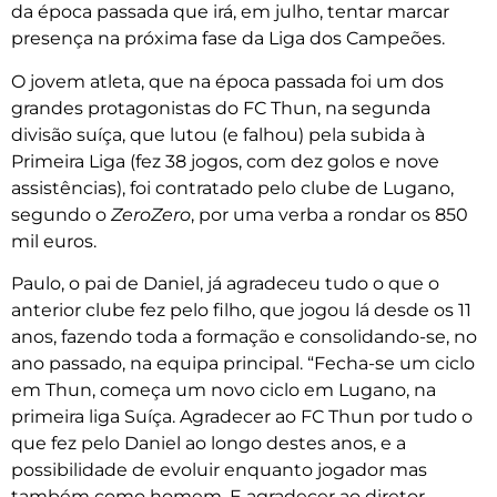
da época passada que irá, em julho, tentar marcar
presença na próxima fase da Liga dos Campeões.
O jovem atleta, que na época passada foi um dos
grandes protagonistas do FC Thun, na segunda
divisão suíça, que lutou (e falhou) pela subida à
Primeira Liga (fez 38 jogos, com dez golos e nove
assistências), foi contratado pelo clube de Lugano,
segundo o
ZeroZero
, por uma verba a rondar os 850
mil euros.
Paulo, o pai de Daniel, já agradeceu tudo o que o
anterior clube fez pelo filho, que jogou lá desde os 11
anos, fazendo toda a formação e consolidando-se, no
ano passado, na equipa principal. “Fecha-se um ciclo
em Thun, começa um novo ciclo em Lugano, na
primeira liga Suíça. Agradecer ao FC Thun por tudo o
que fez pelo Daniel ao longo destes anos, e a
possibilidade de evoluir enquanto jogador mas
também como homem. E agradecer ao diretor