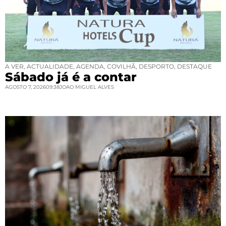
A VER
,
ACTUALIDADE
,
AGENDA
,
COVILHÃ
,
DESPORTO
,
DESTAQUE
Sábado já é a contar
AGOSTO 7, 2026
09:38
JOAO MIGUEL ALVES