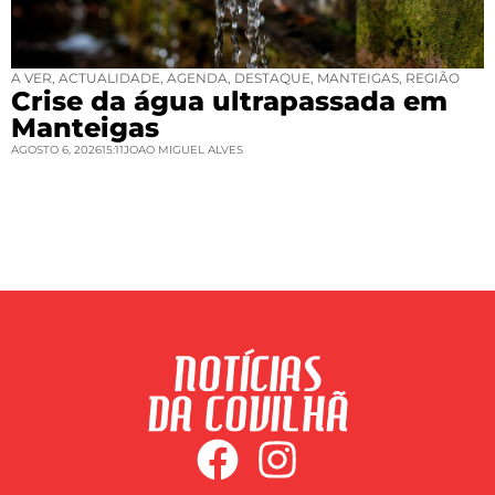
A VER
,
ACTUALIDADE
,
AGENDA
,
DESTAQUE
,
MANTEIGAS
,
REGIÃO
Crise da água ultrapassada em
Manteigas
AGOSTO 6, 2026
15:11
JOAO MIGUEL ALVES