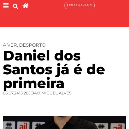
LER SEMANÁRIO
A VER
,
DESPORTO
Daniel dos
Santos já é de
primeira
05.07.24
15:28
JOAO MIGUEL ALVES