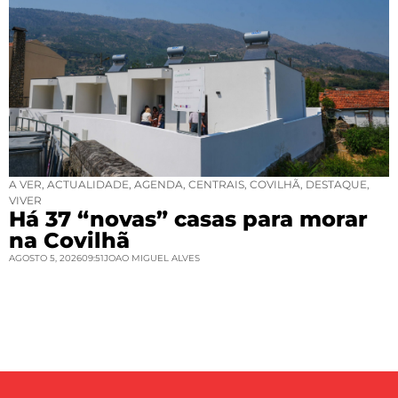
A VER
,
ACTUALIDADE
,
AGENDA
,
CENTRAIS
,
COVILHÃ
,
DESTAQUE
,
VIVER
Há 37 “novas” casas para morar
na Covilhã
AGOSTO 5, 2026
09:51
JOAO MIGUEL ALVES