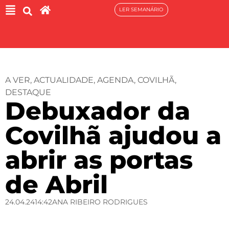
LER SEMANÁRIO
A VER
,
ACTUALIDADE
,
AGENDA
,
COVILHÃ
,
DESTAQUE
Debuxador da
Covilhã ajudou a
abrir as portas
de Abril
24.04.24
14:42
ANA RIBEIRO RODRIGUES