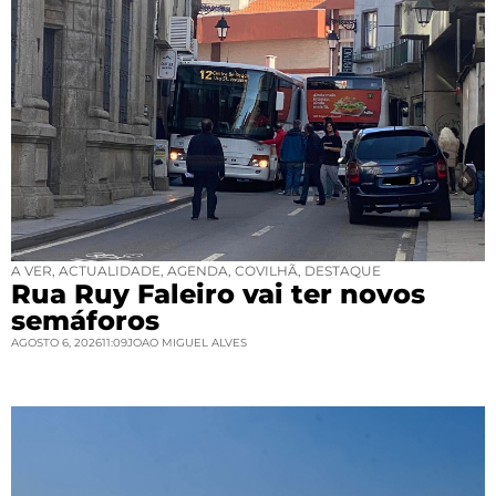
A VER
,
ACTUALIDADE
,
AGENDA
,
COVILHÃ
,
DESTAQUE
Rua Ruy Faleiro vai ter novos
semáforos
AGOSTO 6, 2026
11:09
JOAO MIGUEL ALVES