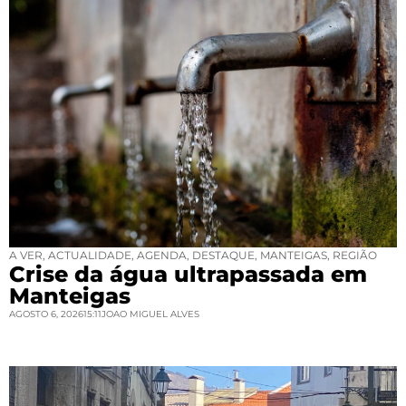
A VER
,
ACTUALIDADE
,
AGENDA
,
DESTAQUE
,
MANTEIGAS
,
REGIÃO
Crise da água ultrapassada em
Manteigas
AGOSTO 6, 2026
15:11
JOAO MIGUEL ALVES