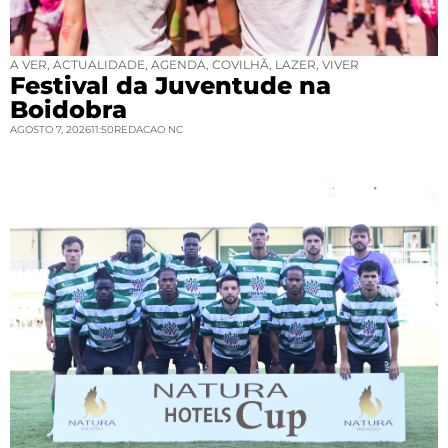
A VER
,
ACTUALIDADE
,
AGENDA
,
COVILHÃ
,
LAZER
,
VIVER
Festival da Juventude na
Boidobra
AGOSTO 7, 2026
11:50
REDACAO NC