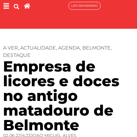
LER SEMANÁRIO
A VER
,
ACTUALIDADE
,
AGENDA
,
BELMONTE
,
DESTAQUE
Empresa de
licores e doces
no antigo
matadouro de
Belmonte
02.06.22
14:23
JOAO MIGUEL ALVES