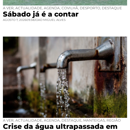
A VER
,
ACTUALIDADE
,
AGENDA
,
COVILHÃ
,
DESPORTO
,
DESTAQUE
Sábado já é a contar
AGOSTO 7, 2026
09:38
JOAO MIGUEL ALVES
A VER
,
ACTUALIDADE
,
AGENDA
,
DESTAQUE
,
MANTEIGAS
,
REGIÃO
Crise da água ultrapassada em