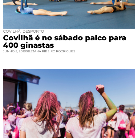
COVILHÃ
,
DESPORTO
Covilhã é no sábado palco para
400 ginastas
JUNHO 5, 2019
08:53
ANA RIBEIRO RODRIGUES