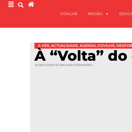
COVILHÃ
REGIÃO
EDUC
A VER
,
ACTUALIDADE
,
AGENDA
,
COVILHÃ
,
DESPO
À “Volta” do
16.08.2023
09:13
CAROLINA FERNANDES