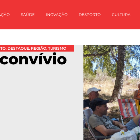
AÇÃO
SAÚDE
INOVAÇÃO
DESPORTO
CULTURA
RTO
,
DESTAQUE
,
REGIÃO
,
TURISMO
 convívio