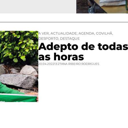
A VER
,
ACTUALIDADE
,
AGENDA
,
COVILHÃ
,
DESPORTO
,
DESTAQUE
Adepto de toda
as horas
20.04.2022
13:27
ANA RIBEIRO RODRIGUES