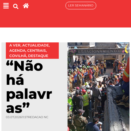
LER SEMANÁRIO
A VER
,
ACTUALIDADE
,
AGENDA
,
CENTRAIS
,
COVILHÃ
,
DESTAQUE
“Não
há
palavr
as”
03.07.2026
11:57
REDACAO NC