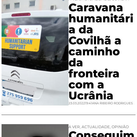
Caravana
humanitári
a da
Covilhã a
caminho
da
fronteira
com a
Ucrânia
23.03.2022
19:41
ANA RIBEIRO RODRIGUES
A VER
,
ACTUALIDADE
,
OPINIÃO
Conseguim