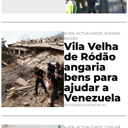
A VER
,
ACTUALIDADE
,
AGENDA
,
REGIÃO
Vila Velha
de Ródão
angaria
bens para
ajudar a
Venezuela
02.07.2026
13:42
REDACAO NC
A VER
,
ACTUALIDADE
,
COVILHÃ