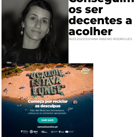
os ser
decentes a
acolher
18.03.2022
13:01
ANA RIBEIRO RODRIGUES