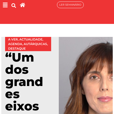
LER SEMANÁRIO
A VER
,
ACTUALIDADE
,
AGENDA
,
AUTÁRQUICAS
,
DESTAQUE
“Um
dos
grand
es
eixos