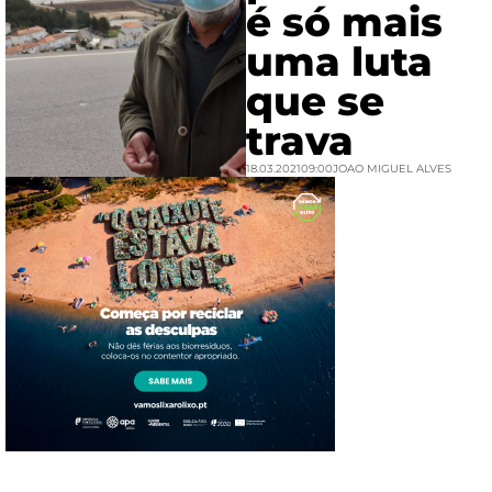
é só mais
uma luta
que se
trava
18.03.2021
09:00
JOAO MIGUEL ALVES