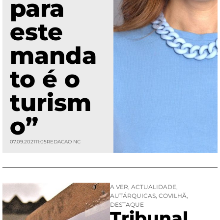
para
este
manda
to é o
turism
o”
07.09.2021
11:05
REDACAO NC
A VER
,
ACTUALIDADE
,
AUTÁRQUICAS
,
COVILHÃ
,
DESTAQUE
Tribunal