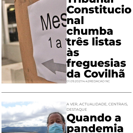
Constitucio
nal
chumba
três listas
às
freguesias
da Covilhã
01.09.2021
14:42
REDACAO NC
A VER
,
ACTUALIDADE
,
CENTRAIS
,
DESTAQUE
Quando a
pandemia