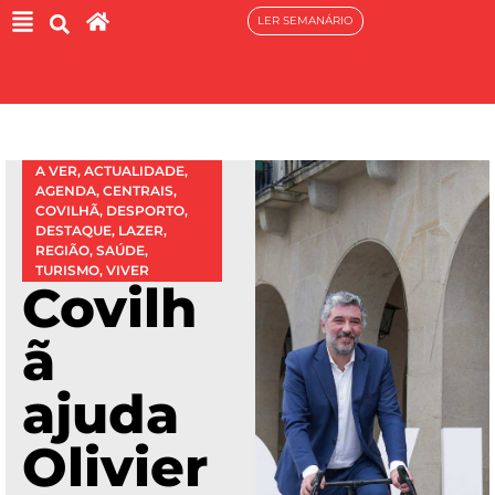
LER SEMANÁRIO
A VER
,
ACTUALIDADE
,
AGENDA
,
CENTRAIS
,
COVILHÃ
,
DESPORTO
,
DESTAQUE
,
LAZER
,
REGIÃO
,
SAÚDE
,
TURISMO
,
VIVER
Covilh
ã
ajuda
Olivier