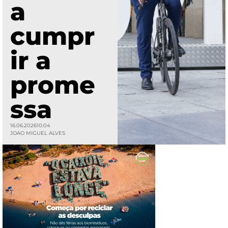
a
cumpr
ir a
prome
ssa
16.06.2026
10:04
JOAO MIGUEL ALVES