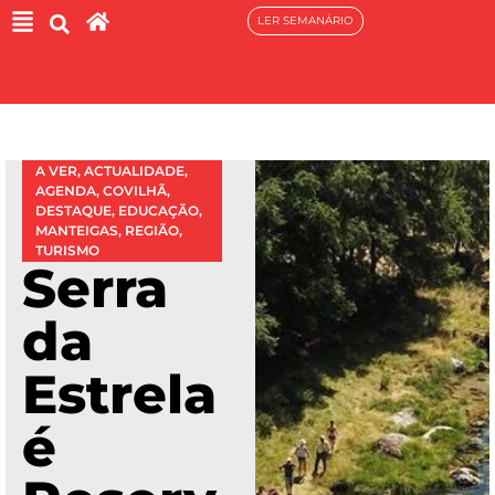
LER SEMANÁRIO
A VER
,
ACTUALIDADE
,
AGENDA
,
COVILHÃ
,
DESTAQUE
,
EDUCAÇÃO
,
MANTEIGAS
,
REGIÃO
,
TURISMO
Serra
da
Estrela
é