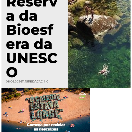
Reserv
a da
Bioesf
era da
UNESC
O
08.06.2026
11:15
REDACAO NC