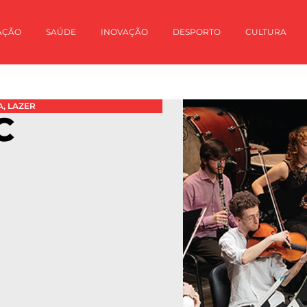
AÇÃO
SAÚDE
INOVAÇÃO
DESPORTO
CULTURA
A
,
LAZER
C