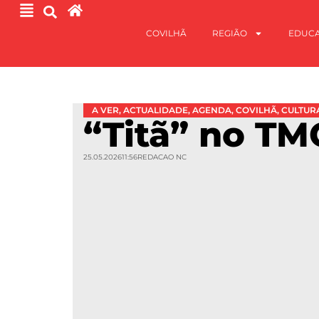
COVILHÃ
REGIÃO
EDUC
A VER
,
ACTUALIDADE
,
AGENDA
,
COVILHÃ
,
CULTUR
“Titã” no TM
25.05.2026
11:56
REDACAO NC