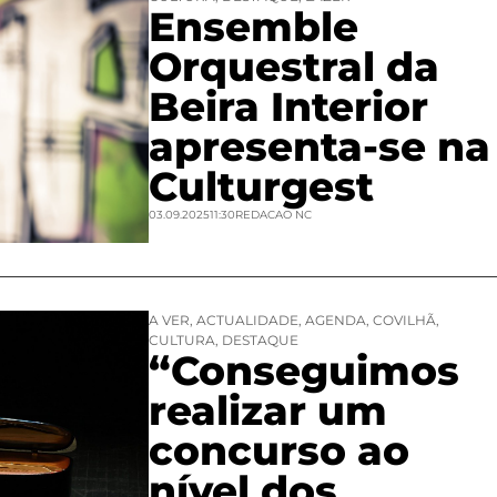
Ensemble
Orquestral da
Beira Interior
apresenta-se na
Culturgest
03.09.2025
11:30
REDACAO NC
A VER
,
ACTUALIDADE
,
AGENDA
,
COVILHÃ
,
CULTURA
,
DESTAQUE
“Conseguimos
realizar um
concurso ao
nível dos