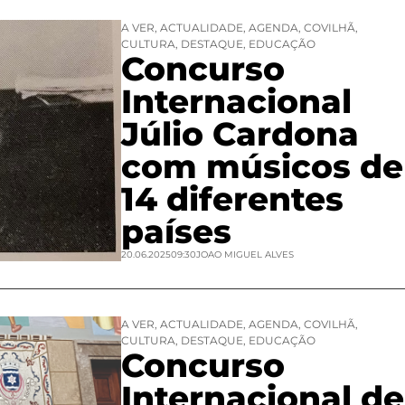
A VER
,
ACTUALIDADE
,
AGENDA
,
COVILHÃ
,
CULTURA
,
DESTAQUE
,
EDUCAÇÃO
Concurso
Internacional
Júlio Cardona
com músicos de
14 diferentes
países
20.06.2025
09:30
JOAO MIGUEL ALVES
A VER
,
ACTUALIDADE
,
AGENDA
,
COVILHÃ
,
CULTURA
,
DESTAQUE
,
EDUCAÇÃO
Concurso
Internacional de