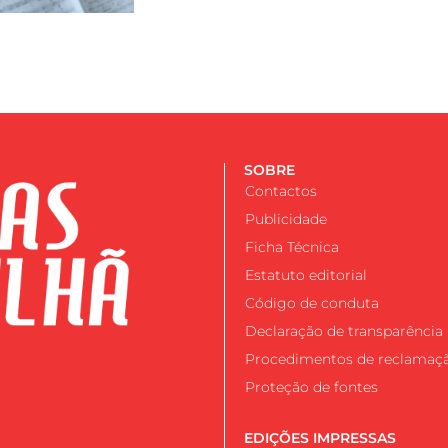
SOBRE
Contactos
Publicidade
Ficha Técnica
Estatuto editorial
Código de conduta
Declaração de transparência
Procedimentos de reclamaç
Proteção de fontes
EDIÇÕES IMPRESSAS