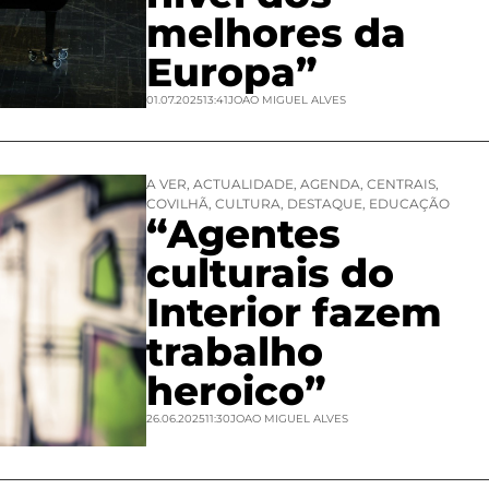
melhores da
Europa”
01.07.2025
13:41
JOAO MIGUEL ALVES
A VER
,
ACTUALIDADE
,
AGENDA
,
CENTRAIS
,
COVILHÃ
,
CULTURA
,
DESTAQUE
,
EDUCAÇÃO
“Agentes
culturais do
Interior fazem
trabalho
heroico”
26.06.2025
11:30
JOAO MIGUEL ALVES