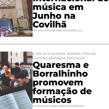
música em
Junho na
Covilhã
19.11.2024
11:00
ANA RIBEIRO RODRIGUES
A VER
,
ACTUALIDADE
,
AGENDA
,
COVILHÃ
,
CULTURA
,
DESTAQUE
,
EDUCAÇÃO
Quaresma e
Borralhinho
promovem
formação de
músicos
21.06.2024
10:00
ANA RIBEIRO RODRIGUES