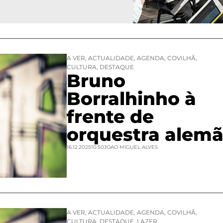
A VER
,
ACTUALIDADE
,
AGENDA
,
COVILHÃ
,
CULTURA
,
DESTAQUE
Bruno
Borralhinho à
frente de
orquestra alem
16.12.2025
10:50
JOAO MIGUEL ALVES
A VER
,
ACTUALIDADE
,
AGENDA
,
COVILHÃ
,
CULTURA
,
DESTAQUE
,
LAZER