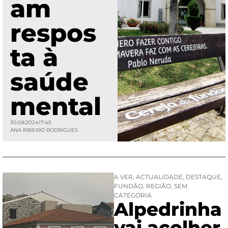
am
respos
ta à
saúde
mental
30.08.2024
17:45
ANA RIBEIRO RODRIGUES
A VER
,
ACTUALIDADE
,
DESTAQUE
,
FUNDÃO
,
REGIÃO
,
SEM
CATEGORIA
Alpedrinha
vai acolher