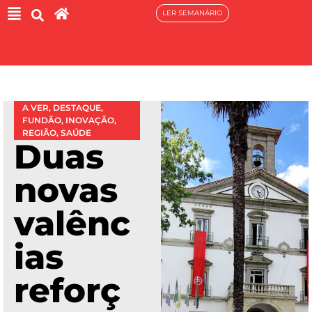
LER SEMANÁRIO
A VER
,
DESTAQUE
,
FUNDÃO
,
INOVAÇÃO
,
REGIÃO
,
SAÚDE
Duas
novas
valênc
ias
reforç