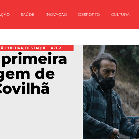
AÇÃO
SAÚDE
INOVAÇÃO
DESPORTO
CULTURA
HÃ
,
CULTURA
,
DESTAQUE
,
LAZER
a primeira
gem de
Covilhã