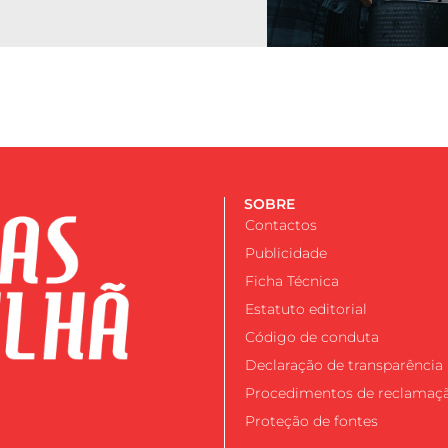
SOBRE
Contactos
Publicidade
Ficha Técnica
Estatuto editorial
Código de conduta
Declaração de transparência
Procedimentos de reclamaç
Proteção de fontes