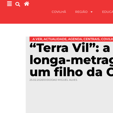
COVILHÃ
REGIÃO
EDUC
A VER
,
ACTUALIDADE
,
AGENDA
,
CENTRAIS
,
COVIL
“Terra Vil”: 
longa-metra
um filho da 
25.02.2026
10:00
JOAO MIGUEL ALVES