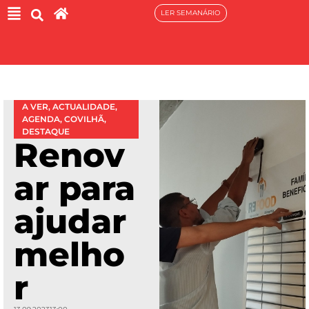
LER SEMANÁRIO
A VER
,
ACTUALIDADE
,
AGENDA
,
COVILHÃ
,
DESTAQUE
Renov
ar para
ajudar
melho
r