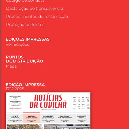
Código de conduta
Declaração de transparência
Procedimentos de reclamação
Proteção de fontes
EDIÇÕES IMPRESSAS
Ver Edições
PONTOS
DE DISTRIBUIÇÃO
Mapa
EDIÇÃO IMPRESSA
17.12.2025