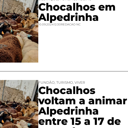
Chocalhos em
Alpedrinha
10.09.2024
12:30
REDACAO NC
FUNDÃO
,
TURISMO
,
VIVER
Chocalhos
voltam a animar
Alpedrinha
entre 15 a 17 de