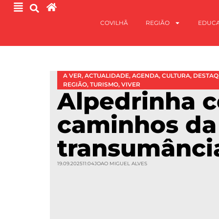
COVILHÃ
REGIÃO
EDUC
A VER
,
ACTUALIDADE
,
AGENDA
,
CULTURA
,
DESTAQ
REGIÃO
,
TURISMO
,
VIVER
Alpedrinha c
caminhos da
transumânci
19.09.2025
11:04
JOAO MIGUEL ALVES