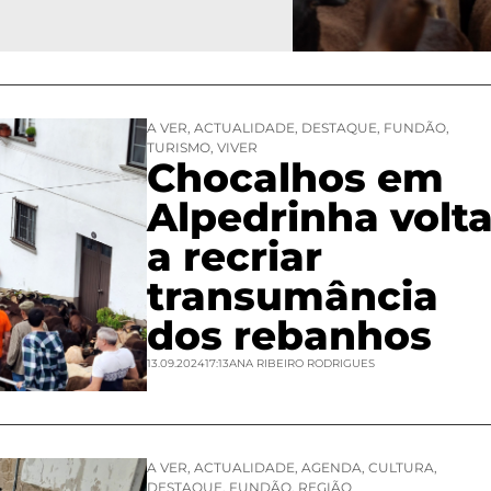
A VER
,
ACTUALIDADE
,
DESTAQUE
,
FUNDÃO
,
TURISMO
,
VIVER
Chocalhos em
Alpedrinha volt
a recriar
transumância
dos rebanhos
13.09.2024
17:13
ANA RIBEIRO RODRIGUES
A VER
,
ACTUALIDADE
,
AGENDA
,
CULTURA
,
DESTAQUE
,
FUNDÃO
,
REGIÃO