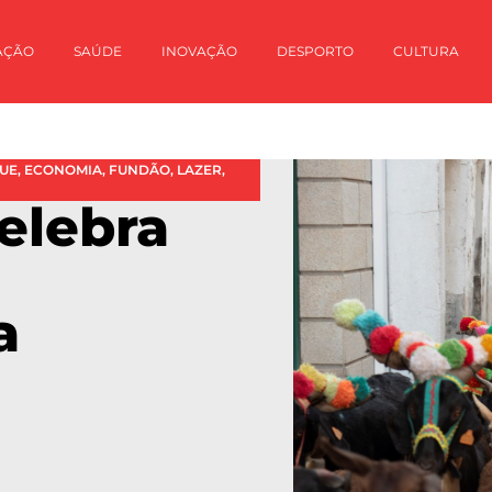
AÇÃO
SAÚDE
INOVAÇÃO
DESPORTO
CULTURA
UE
,
ECONOMIA
,
FUNDÃO
,
LAZER
,
elebra
a