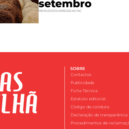
setembro
08.09.2023
15:45
REDACAO NC
SOBRE
Contactos
Publicidade
Ficha Técnica
Estatuto editorial
Código de conduta
Declaração de transparência
Procedimentos de reclamaç