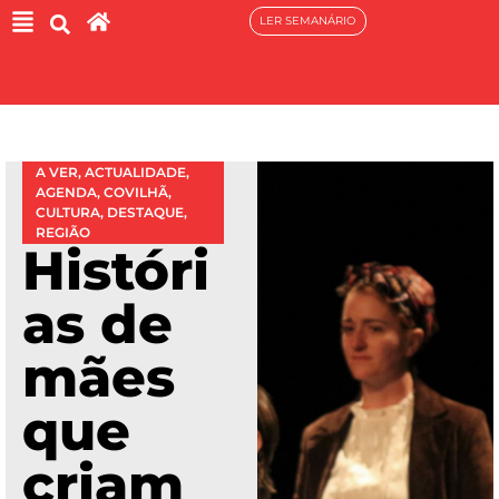
LER SEMANÁRIO
A VER
,
ACTUALIDADE
,
AGENDA
,
COVILHÃ
,
CULTURA
,
DESTAQUE
,
REGIÃO
Históri
as de
mães
que
criam