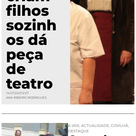
filhos
sozinh
os dá
peça
de
teatro
14.07.2021
12:07
ANA RIBEIRO RODRIGUES
A VER
,
ACTUALIDADE
,
COVILHÃ
,
DESTAQUE