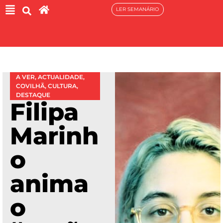
LER SEMANÁRIO
A VER
,
ACTUALIDADE
,
COVILHÃ
,
CULTURA
,
DESTAQUE
Filipa
Marinh
o
anima
o