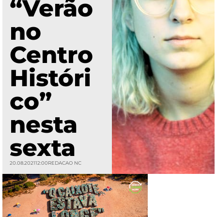
“Verão
no
Centro
Históri
co”
nesta
sexta
20.08.2021
12:00
REDACAO NC