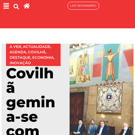
LER SEMANÁRIO
A VER
,
ACTUALIDADE
,
AGENDA
,
COVILHÃ
,
DESTAQUE
,
ECONOMIA
,
INOVAÇÃO
Covilh
ã
gemin
a-se
com