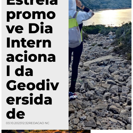
promo
ve Dia
Intern
aciona
l da
Geodiv
ersida
de
03.10.2023
12:32
REDACAO NC