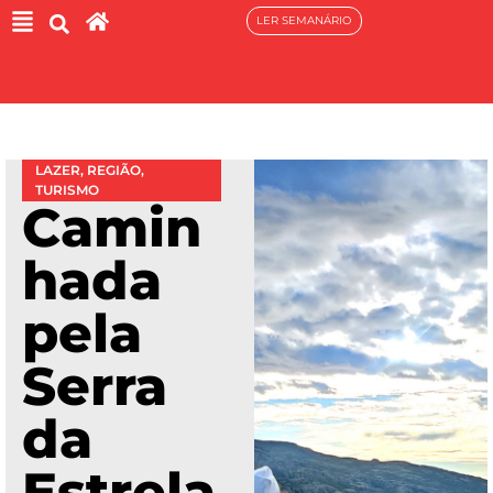
LER SEMANÁRIO
LAZER
,
REGIÃO
,
TURISMO
Camin
hada
pela
Serra
da
Estrela