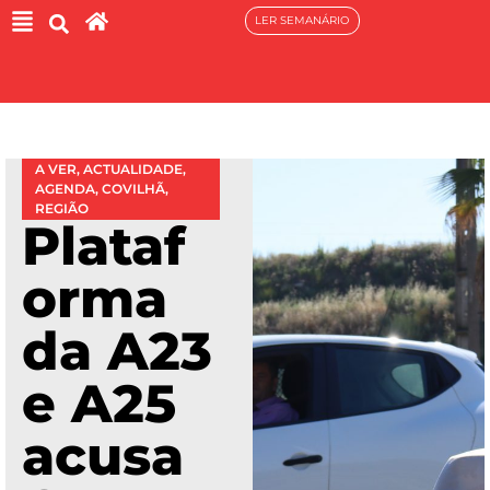
LER SEMANÁRIO
A VER
,
ACTUALIDADE
,
AGENDA
,
COVILHÃ
,
REGIÃO
Plataf
orma
da A23
e A25
acusa