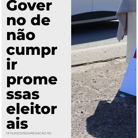
Gover
no de
não
cumpr
ir
prome
ssas
eleitor
ais
13.10.2022
09:04
REDACAO NC