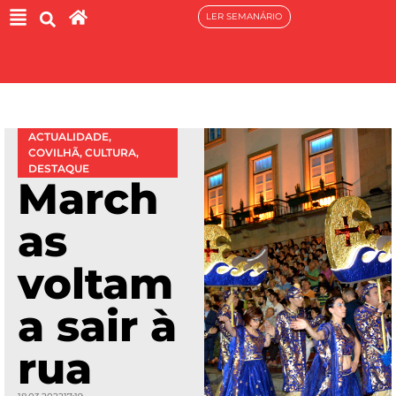
LER SEMANÁRIO
ACTUALIDADE
,
COVILHÃ
,
CULTURA
,
DESTAQUE
March
as
voltam
a sair à
rua