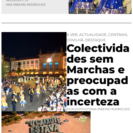
18.03.2022
17:19
ANA RIBEIRO RODRIGUES
A VER
,
ACTUALIDADE
,
CENTRAIS
,
COVILHÃ
,
DESTAQUE
Colectivida
des sem
Marchas e
preocupad
as com a
incerteza
25.06.2020
13:07
ANA RIBEIRO RODRIGUES