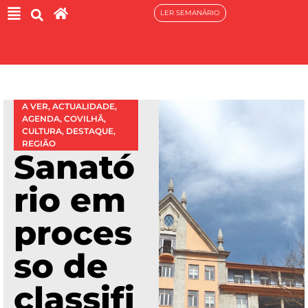
LER SEMANÁRIO
A VER
,
ACTUALIDADE
,
AGENDA
,
COVILHÃ
,
CULTURA
,
DESTAQUE
,
REGIÃO
Sanató
rio em
proces
so de
classifi