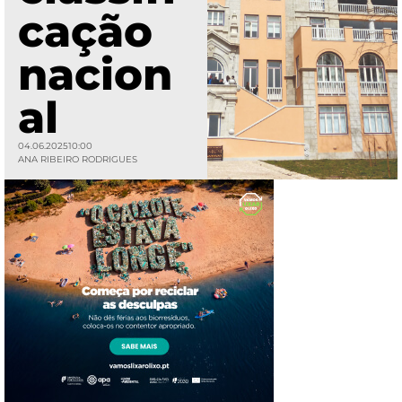
cação
nacion
al
04.06.2025
10:00
ANA RIBEIRO RODRIGUES