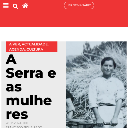
LER SEMANÁRIO
A VER
,
ACTUALIDADE
,
AGENDA
,
CULTURA
A
Serra e
as
mulhe
res
28.03.2024
11:00
FRANCISCO FIGUEIREDO