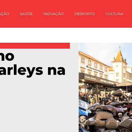
AÇÃO
SAÚDE
INOVAÇÃO
DESPORTO
CULTURA
no
arleys na