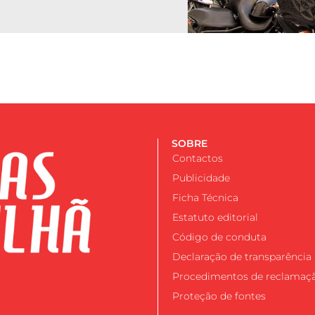
SOBRE
Contactos
Publicidade
Ficha Técnica
Estatuto editorial
Código de conduta
Declaração de transparência
Procedimentos de reclamaç
Proteção de fontes