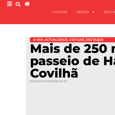
COVILHÃ
REGIÃO
EDUC
A VER
,
ACTUALIDADE
,
COVILHÃ
,
DESTAQUE
Mais de 250 
passeio de H
Covilhã
30.08.2021
14:10
REDACAO NC