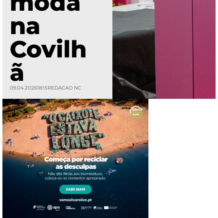
moda
na
Covilh
ã
09.04.2026
18:15
REDACAO NC