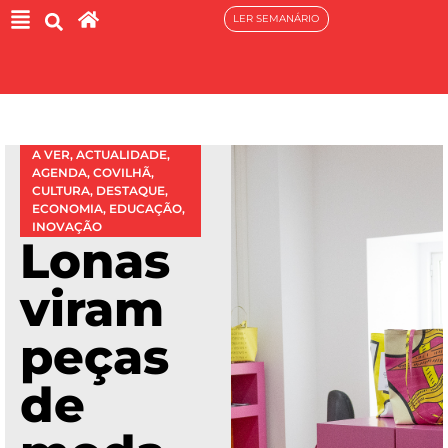
LER SEMANÁRIO
A VER
,
ACTUALIDADE
,
AGENDA
,
COVILHÃ
,
CULTURA
,
DESTAQUE
,
ECONOMIA
,
EDUCAÇÃO
,
INOVAÇÃO
Lonas
viram
peças
de