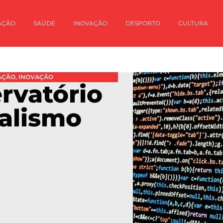
AÇÃO
SAÚDE
INOVAÇÃO
DESPORTO
CULTURA
AÇÃO
,
INOVAÇÃO
ervatório
nalismo