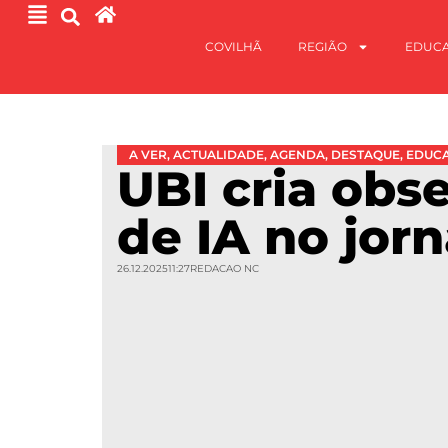
COVILHÃ
REGIÃO
EDUC
A VER
,
ACTUALIDADE
,
AGENDA
,
DESTAQUE
,
EDUC
UBI cria obs
de IA no jor
26.12.2025
11:27
REDACAO NC