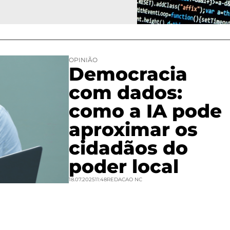
OPINIÃO
Democracia
com dados:
como a IA pode
aproximar os
cidadãos do
poder local
18.07.2025
11:48
REDACAO NC