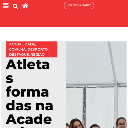
LER SEMANÁRIO
ACTUALIDADE
,
COVILHÃ
,
DESPORTO
,
DESTAQUE
,
REGIÃO
Atleta
s
forma
das na
Acade