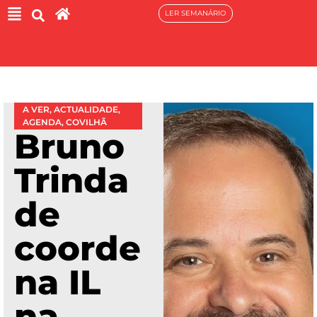
LER SEMANÁRIO
A VER
,
ACTUALIDADE
,
AGENDA
,
COVILHÃ
Bruno
Trinda
de
coorde
na IL
na