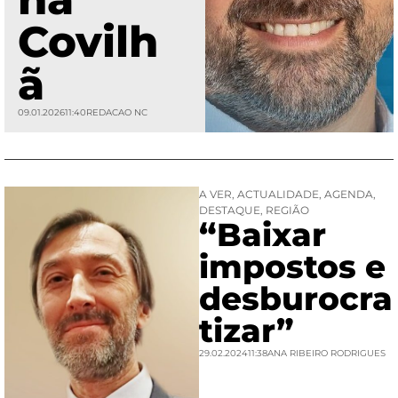
Covilh
ã
09.01.2026
11:40
REDACAO NC
A VER
,
ACTUALIDADE
,
AGENDA
,
DESTAQUE
,
REGIÃO
“Baixar
impostos e
desburocra
tizar”
29.02.2024
11:38
ANA RIBEIRO RODRIGUES