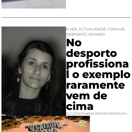
A VER
,
ACTUALIDADE
,
COVILHÃ
,
DESPORTO
,
OPINIÃO
No
desporto
profissiona
l o exemplo
raramente
vem de
cima
02.11.2022
15:58
ANA RIBEIRO RODRIGUES