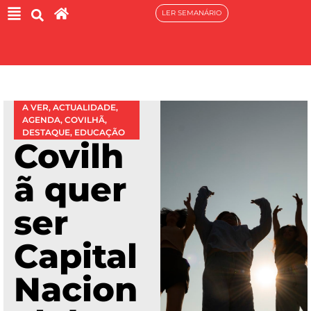
LER SEMANÁRIO
A VER
,
ACTUALIDADE
,
AGENDA
,
COVILHÃ
,
DESTAQUE
,
EDUCAÇÃO
Covilh
ã quer
ser
Capital
Nacion