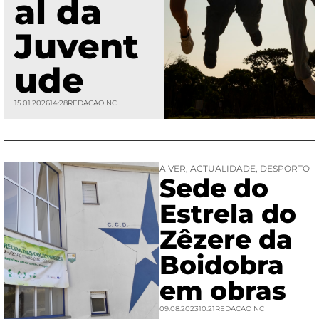
al da
Juvent
ude
15.01.2026
14:28
REDACAO NC
A VER
,
ACTUALIDADE
,
DESPORTO
Sede do
Estrela do
Zêzere da
Boidobra
em obras
09.08.2023
10:21
REDACAO NC