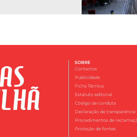
SOBRE
Contactos
Publicidade
Ficha Técnica
Estatuto editorial
Código de conduta
Declaração de transparência
Procedimentos de reclamaç
Proteção de fontes