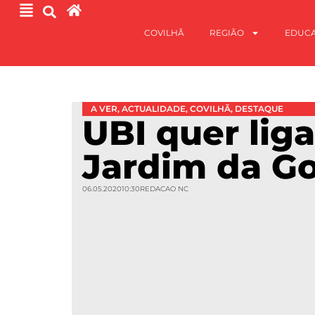
COVILHÃ
REGIÃO
EDUC
A VER
,
ACTUALIDADE
,
COVILHÃ
,
DESTAQUE
UBI quer liga
Jardim da Go
06.05.2020
10:30
REDACAO NC