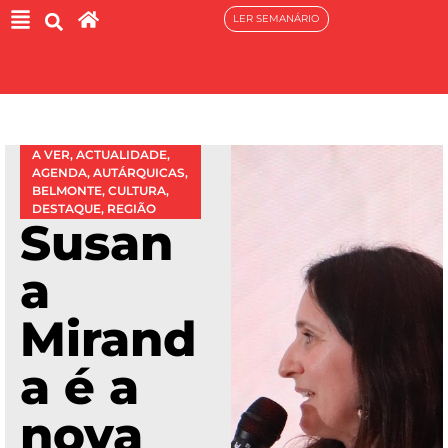
LER SEMANÁRIO
A VER
,
ACTUALIDADE
,
AGENDA
,
AUTÁRQUICAS
,
BELMONTE
,
CULTURA
,
DESTAQUE
,
REGIÃO
Susan
a
Mirand
a é a
nova