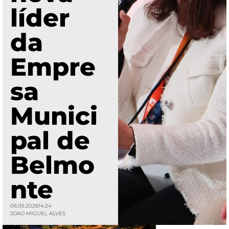
líder
da
Empre
sa
Munici
pal de
Belmo
nte
06.05.2026
14:24
JOAO MIGUEL ALVES