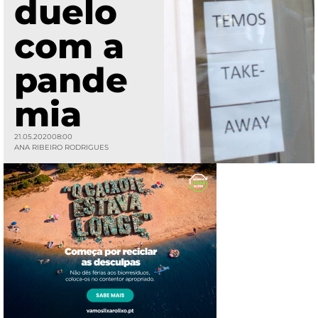
duelo
com a
pande
mia
21.05.2020
08:00
ANA RIBEIRO RODRIGUES