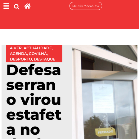
LER SEMANÁRIO
A VER
,
ACTUALIDADE
,
AGENDA
,
COVILHÃ
,
DESPORTO
,
DESTAQUE
Defesa
serran
o virou
estafet
a no