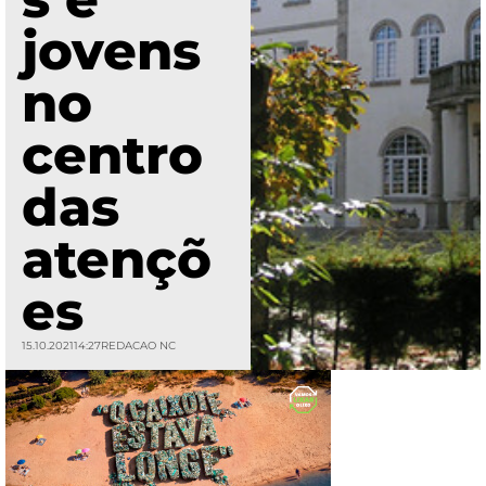
jovens
no
centro
das
atençõ
es
15.10.2021
14:27
REDACAO NC