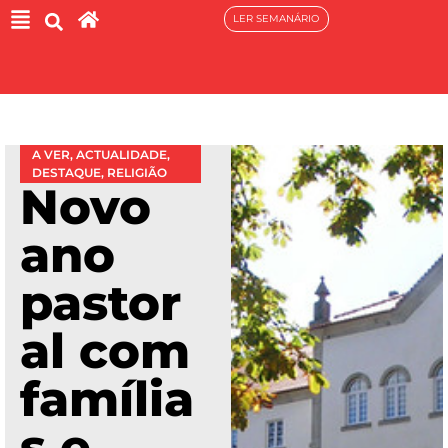
LER SEMANÁRIO
A VER
,
ACTUALIDADE
,
DESTAQUE
,
RELIGIÃO
Novo
ano
pastor
al com
família
s e