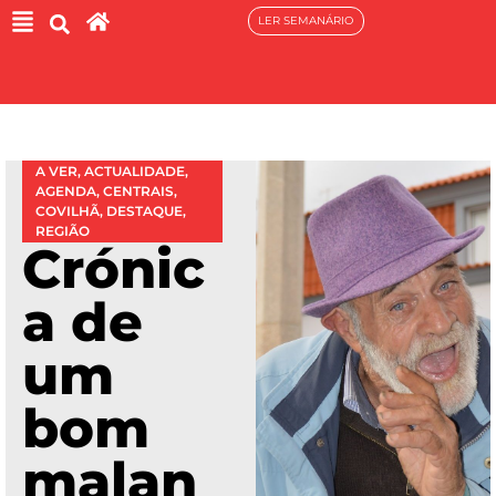
LER SEMANÁRIO
A VER
,
ACTUALIDADE
,
AGENDA
,
CENTRAIS
,
COVILHÃ
,
DESTAQUE
,
REGIÃO
Crónic
a de
um
bom
malan