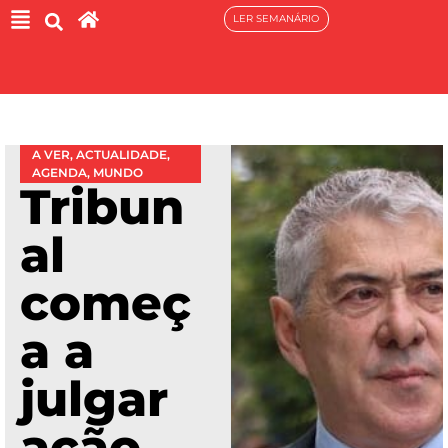
LER SEMANÁRIO
A VER
,
ACTUALIDADE
,
AGENDA
,
MUNDO
Tribun
al
começ
a a
julgar
ação