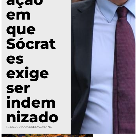
em
que
Sócrat
es
exige
ser
indem
nizado
14.05.2026
09:46
REDACAO NC