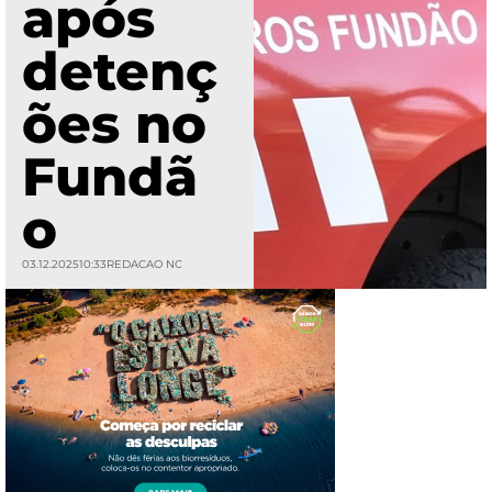
após
detenç
ões no
Fundã
o
03.12.2025
10:33
REDACAO NC