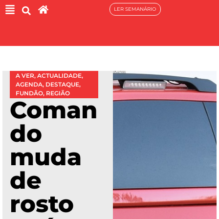
LER SEMANÁRIO
A VER
,
ACTUALIDADE
,
AGENDA
,
DESTAQUE
,
FUNDÃO
,
REGIÃO
Coman
do
muda
de
rosto