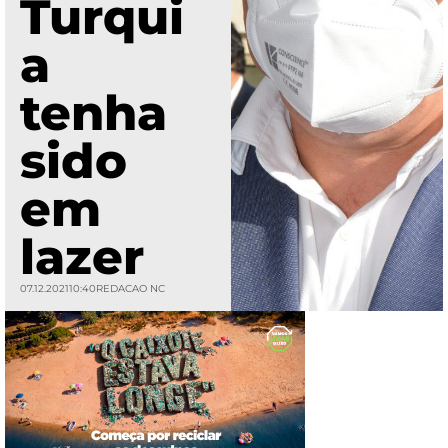
Turqui
a
tenha
sido
em
lazer
07.12.2021
10:40
REDACAO NC