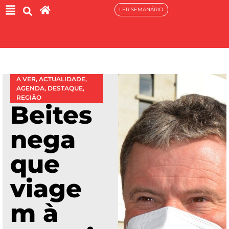
LER SEMANÁRIO
A VER
,
ACTUALIDADE
,
AGENDA
,
DESTAQUE
,
REGIÃO
Beites
nega
que
viage
m à