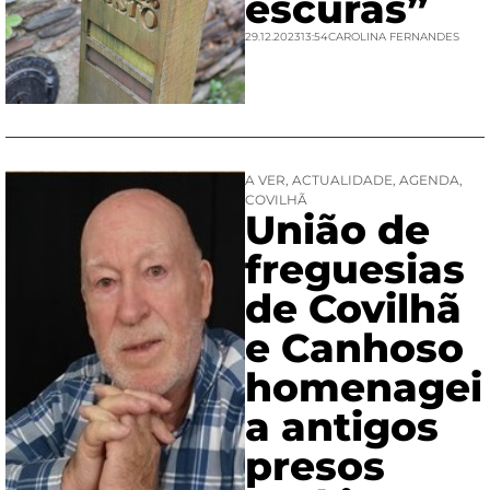
escuras”
29.12.2023
13:54
CAROLINA FERNANDES
A VER
,
ACTUALIDADE
,
AGENDA
,
COVILHÃ
União de
freguesias
de Covilhã
e Canhoso
homenagei
a antigos
presos