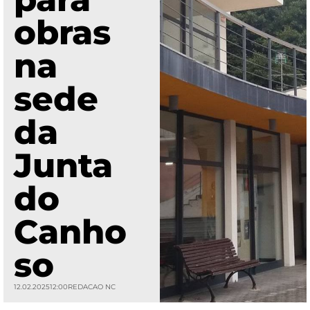
obras
na
sede
da
Junta
do
Canho
so
12.02.2025
12:00
REDACAO NC