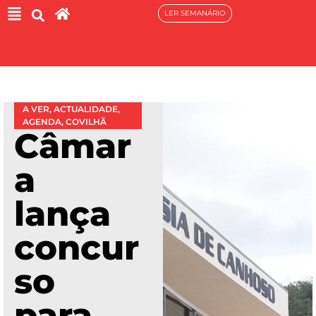
LER SEMANÁRIO
A VER
,
ACTUALIDADE
,
AGENDA
,
COVILHÃ
Câmar
a
lança
concur
so
para