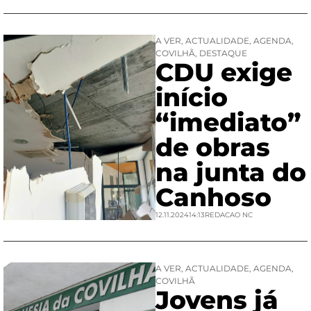
A VER
,
ACTUALIDADE
,
AGENDA
,
COVILHÃ
,
DESTAQUE
CDU exige
início
“imediato”
de obras
na junta do
Canhoso
12.11.2024
14:13
REDACAO NC
A VER
,
ACTUALIDADE
,
AGENDA
,
COVILHÃ
Jovens já