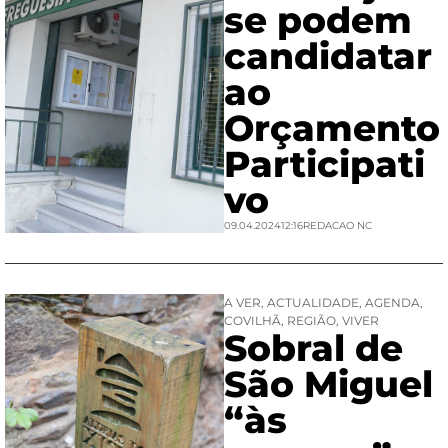
se podem
candidatar
ao
Orçamento
Participati
vo
09.04.2024
12:16
REDACAO NC
A VER
,
ACTUALIDADE
,
AGENDA
,
COVILHÃ
,
REGIÃO
,
VIVER
Sobral de
São Miguel
“às