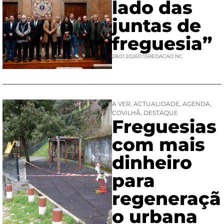
lado das
juntas de
freguesia”
28.01.2026
11:15
REDACAO NC
A VER
,
ACTUALIDADE
,
AGENDA
,
COVILHÃ
,
DESTAQUE
Freguesias
com mais
dinheiro
para
regeneraçã
o urbana