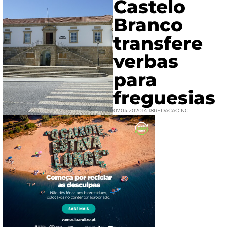
Castelo
Branco
transfere
verbas
para
freguesias
07.04.2020
14:18
REDACAO NC