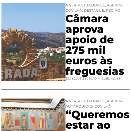
A VER
,
ACTUALIDADE
,
AGENDA
,
COVILHÃ
,
DESTAQUE
,
REGIÃO
Câmara
aprova
apoio de
275 mil
euros às
freguesias
23.03.2026
15:30
JOAO MIGUEL ALVES
A VER
,
ACTUALIDADE
,
AGENDA
,
AUTÁRQUICAS
,
COVILHÃ
“Queremos
estar ao