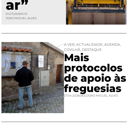
ar”
01.07.2026
10:10
JOAO MIGUEL ALVES
A VER
,
ACTUALIDADE
,
AGENDA
,
COVILHÃ
,
DESTAQUE
Mais
protocolos
de apoio às
freguesias
27.04.2026
08:32
JOAO MIGUEL ALVES