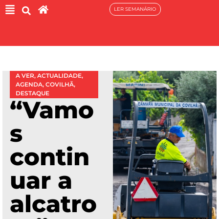
LER SEMANÁRIO
A VER
,
ACTUALIDADE
,
AGENDA
,
COVILHÃ
,
DESTAQUE
“Vamo
s
contin
uar a
alcatro