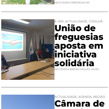
06.01.2026
14:13
REDACAO NC
A VER
,
ACTUALIDADE
,
COVILHÃ
União de
freguesias
aposta em
iniciativa
solidária
26.11.2020
14:28
JOAO MIGUEL ALVES
ACTUALIDADE
,
AGENDA
,
REGIÃO
Câmara de