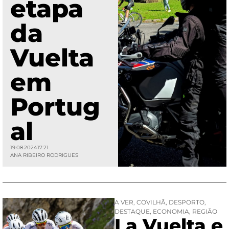
etapa
da
Vuelta
em
Portug
al
19.08.2024
17:21
ANA RIBEIRO RODRIGUES
A VER
,
COVILHÃ
,
DESPORTO
,
DESTAQUE
,
ECONOMIA
,
REGIÃO
La Vuelta e