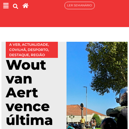
LER SEMANÁRIO
A VER
,
ACTUALIDADE
,
COVILHÃ
,
DESPORTO
,
DESTAQUE
,
REGIÃO
Wout
van
Aert
vence
última