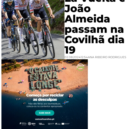
João
Almeida
passam na
Covilhã dia
19
02.08.2024
12:54
ANA RIBEIRO RODRIGUES