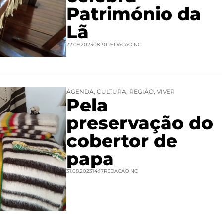
Património da
Lã
22.09.2023
08:30
REDACAO NC
AGENDA
,
CULTURA
,
REGIÃO
,
VIVER
Pela
preservação do
cobertor de
papa
31.08.2023
14:17
REDACAO NC