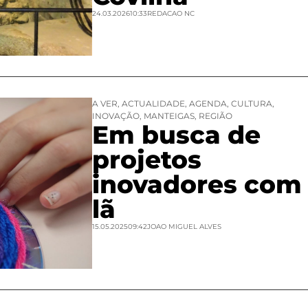
24.03.2026
10:33
REDACAO NC
A VER
,
ACTUALIDADE
,
AGENDA
,
CULTURA
,
INOVAÇÃO
,
MANTEIGAS
,
REGIÃO
Em busca de
projetos
inovadores com
lã
15.05.2025
09:42
JOAO MIGUEL ALVES