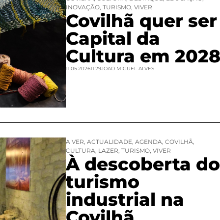
INOVAÇÃO
,
TURISMO
,
VIVER
Covilhã quer ser
Capital da
Cultura em 202
11.05.2026
11:29
JOAO MIGUEL ALVES
A VER
,
ACTUALIDADE
,
AGENDA
,
COVILHÃ
,
CULTURA
,
LAZER
,
TURISMO
,
VIVER
À descoberta do
turismo
industrial na
Covilhã