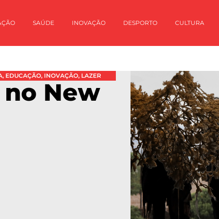
AÇÃO
SAÚDE
INOVAÇÃO
DESPORTO
CULTURA
A
,
EDUCAÇÃO
,
INOVAÇÃO
,
LAZER
s no New