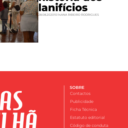
lanifícios
28.08.2020
10:14
ANA RIBEIRO RODRIGUES
SOBRE
Contactos
Publicidade
Ficha Técnica
Estatuto editorial
Código de conduta