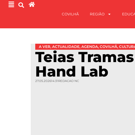
COVILHÃ
REGIÃO
EDUC
A VER
,
ACTUALIDADE
,
AGENDA
,
COVILHÃ
,
CULTUR
Teias Trama
Hand Lab
27.05.2026
14:31
REDACAO NC