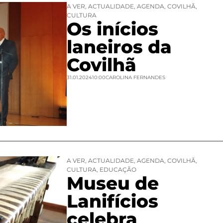
A VER
,
ACTUALIDADE
,
AGENDA
,
COVILHÃ
,
CULTURA
Os inícios
laneiros da
Covilhã
31.01.2024
10:00
CAROLINA FERNANDES
A VER
,
ACTUALIDADE
,
AGENDA
,
COVILHÃ
,
CULTURA
,
EDUCAÇÃO
Museu de
Lanifícios
celebra