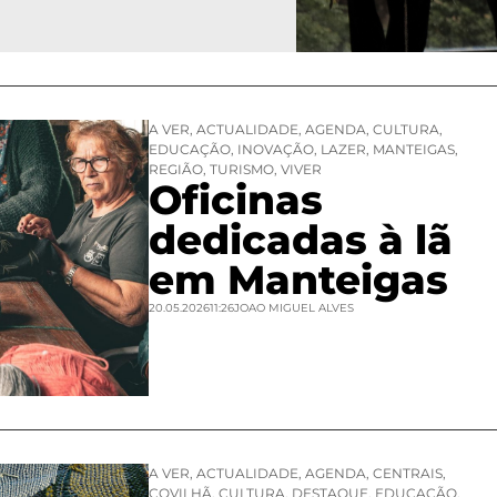
A VER
,
ACTUALIDADE
,
AGENDA
,
CULTURA
,
EDUCAÇÃO
,
INOVAÇÃO
,
LAZER
,
MANTEIGAS
,
REGIÃO
,
TURISMO
,
VIVER
Oficinas
dedicadas à lã
em Manteigas
20.05.2026
11:26
JOAO MIGUEL ALVES
A VER
,
ACTUALIDADE
,
AGENDA
,
CENTRAIS
,
COVILHÃ
,
CULTURA
,
DESTAQUE
,
EDUCAÇÃO
,