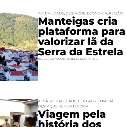
ACTUALIDADE
,
DESTAQUE
,
ECONOMIA
,
REGIÃO
Manteigas cria
plataforma para
valorizar lã da
Serra da Estrela
10.02.2023
17:35
ANA RIBEIRO RODRIGUES
A VER
,
ACTUALIDADE
,
CENTRAIS
,
COVILHÃ
,
DESTAQUE
,
SEM CATEGORIA
Viagem pela
história dos