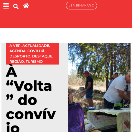
LER SEMANÁRIO
A VER
,
ACTUALIDADE
,
AGENDA
,
COVILHÃ
,
DESPORTO
,
DESTAQUE
,
REGIÃO
,
TURISMO
À
“Volta
” do
convív
io