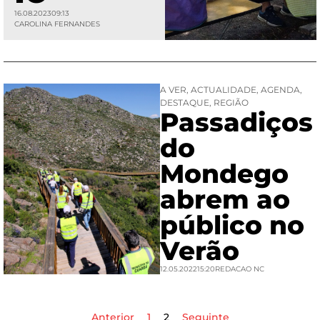
16.08.2023
09:13
CAROLINA FERNANDES
A VER
,
ACTUALIDADE
,
AGENDA
,
DESTAQUE
,
REGIÃO
Passadiços
do
Mondego
abrem ao
público no
Verão
12.05.2022
15:20
REDACAO NC
Anterior
1
2
Seguinte