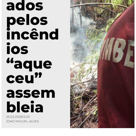
ados
pelos
incênd
ios
“aque
ceu”
assem
bleia
25.02.2026
12:20
JOAO MIGUEL ALVES