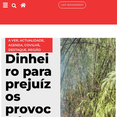
LER SEMANÁRIO
A VER
,
ACTUALIDADE
,
AGENDA
,
COVILHÃ
,
DESTAQUE
,
REGIÃO
Dinhei
ro para
prejuíz
os
provoc