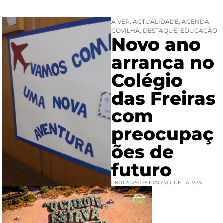
A VER
,
ACTUALIDADE
,
AGENDA
,
COVILHÃ
,
DESTAQUE
,
EDUCAÇÃO
Novo ano
arranca no
Colégio
das Freiras
com
preocupaç
ões de
futuro
08.10.2025
11:15
JOAO MIGUEL ALVES