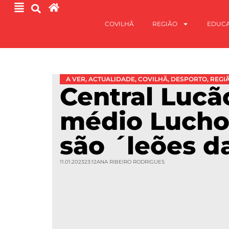
COVILHÃ
REGIÃO
EDUC
A VER
,
ACTUALIDADE
,
COVILHÃ
,
DESPORTO
,
REGI
Central Lucã
médio Lucho
são ´leões d
11.01.2023
23:12
ANA RIBEIRO RODRIGUES