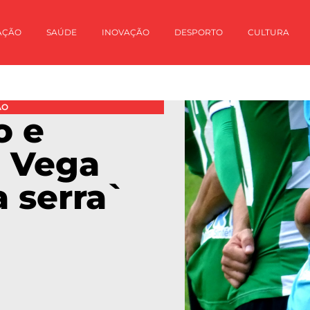
AÇÃO
SAÚDE
INOVAÇÃO
DESPORTO
CULTURA
ÃO
o e
 Vega
a serra`