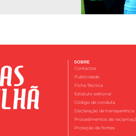
SOBRE
Contactos
Publicidade
Ficha Técnica
Estatuto editorial
Código de conduta
Declaração de transparência
Procedimentos de reclamaç
Proteção de fontes